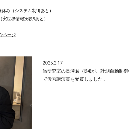
 ＋ 昼休み（システム制御あと）
限 （実世界情報実験3あと）
紹介ページ
2025.2.17
当研究室の
長澤
君（
B4
)が、計測自動制御
で優秀講演賞を受賞しました．