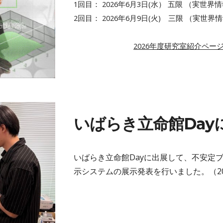
1回目： 202
6
年6月
3
日(
水
） 五限 （実世界
2回目： 202
6
年6月
9
日
(火) 三
限 （実世界
202
6
年度研究室紹介ペー
いばらき立命館Day
いばらき立命館Dayに出展して、不安定
示システムの展示発表を行いました。（2026