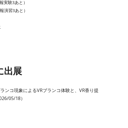
情報実験3あと）
情報
演習3
あと）
ジ
に出展
ブランコ現象によるVRブランコ体験と、VR香り提
/05/18）