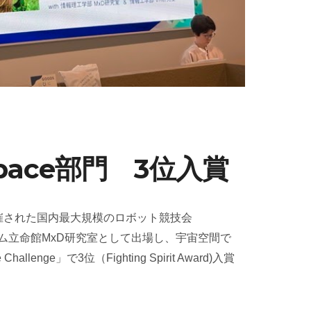
 Space部門 3位入賞
に開催された国内最大規模のロボット競技会
」に、チーム立命館MxD研究室として出場し、宇宙空間で
nge」で3位（Fighting Spirit Award)入賞