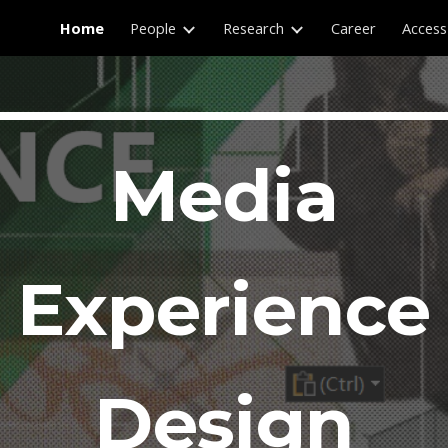
Home
People
Research
Career
Access
ip to main content
Skip to navigat
Media
Experience
Design